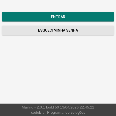
ENTRAR
ESQUECI MINHA SENHA
Mailing - 2.0.1 build 59 13/04/2026 22:45:22
code
bit
- Programando soluções