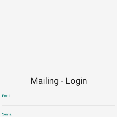
chevron_left
chevron_right
Mailing - Login
Email
Senha